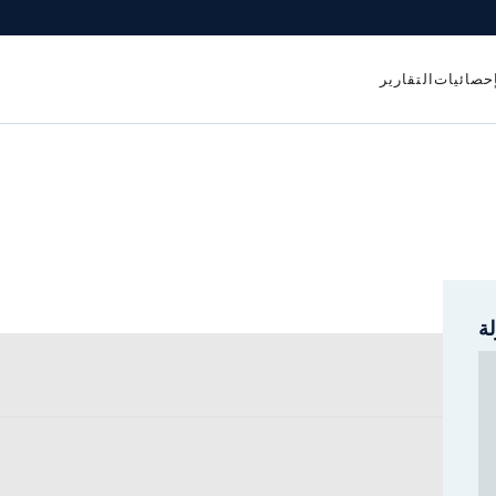
إحصائيات
التقارير
ة