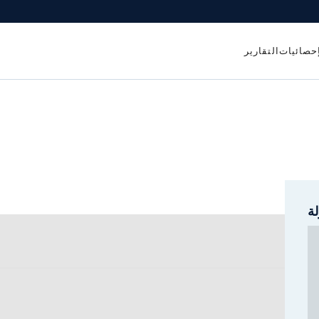
إحصائيات
التقارير
ة