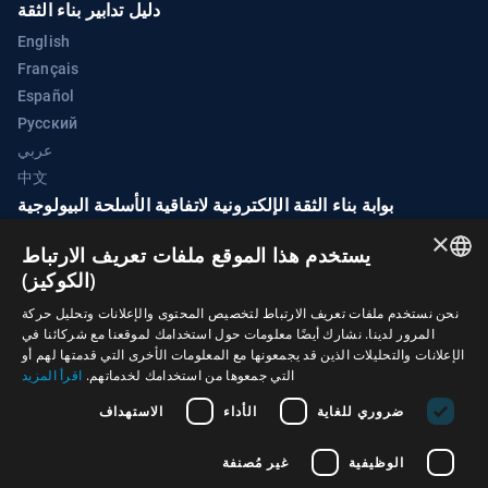
دليل تدابير بناء الثقة
English
Français
Español
Русский
عربي
中文
بوابة بناء الثقة الإلكترونية لاتفاقية الأسلحة البيولوجية
×
وحدة دعم تنفيذ اتفاقية الأسلحة البيولوجية
يستخدم هذا الموقع ملفات تعريف الارتباط
قصر الأمم
(الكوكيز)
1211 جنيف 10
ENGLISH
نحن نستخدم ملفات تعريف الارتباط لتخصيص المحتوى والإعلانات وتحليل حركة
سويسرا
المرور لدينا. نشارك أيضًا معلومات حول استخدامك لموقعنا مع شركائنا في
ARABIC
الإعلانات والتحليلات الذين قد يجمعونها مع المعلومات الأخرى التي قدمتها لهم أو
+41 (0)22 917 2230
الهاتف:
التي جمعوها من استخدامك لخدماتهم.
اقرأ المزيد
FRENCH
bwc@un.org
البريد الإلكتروني:
ضروري للغاية
الأداء
الاستهداف
SPANISH
RUSSIAN
الوظيفية
غير مُصنفة
CHINESE