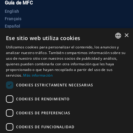
Guía de MFC
English
Français
Español
×
Русский
Ese sitio web utiliza cookies
عربي
Utilizamos cookies para personalizar el contenido, los anuncios y
中文
ENGLISH
analizar nuestro tráfico. También compartimos información sobre su
Portal de Medidas Electrónicas de Fomento de la
uso de nuestro sitio con nuestros socios de publicidad y análisis,
ARABIC
Confianza de la CAB
quienes pueden combinarla con otra información que les haya
proporcionado o que hayan recopilado a partir del uso de sus
FRENCH
Dependencia de Apoyo a la Aplicación de la Convención sobre
servicios.
Más información
Armas Biológicas
SPANISH
COOKIES ESTRICTAMENTE NECESARIAS
Palais des Nations
RUSSIAN
1211 Ginebra 10
COOKIES DE RENDIMIENTO
CHINESE
Suiza
COOKIES DE PREFERENCIAS
Teléfono:
+41 (0)22 917 2230
Correo electrónico:
bwc@un.org
COOKIES DE FUNCIONALIDAD