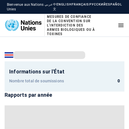
Bienvenue aux Nations
عربي
中
ENGLISH
FRANÇAIS
РУССКИЙ
ESPAÑOL
Unies
文
MESURES DE CONFIANCE
DE LA CONVENTION SUR
L'INTERDICTION DES
ARMES BIOLOGIQUES OU À
TOXINES
Informations sur l'État
Nombre total de soumissions
0
Rapports par année