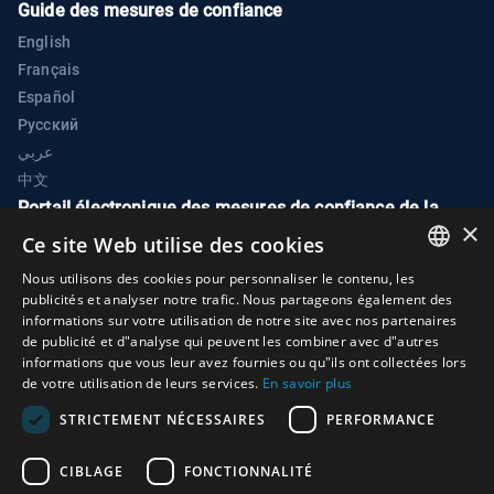
Guide des mesures de confiance
English
Français
Español
Русский
عربي
中文
Portail électronique des mesures de confiance de la
×
CIABT
Ce site Web utilise des cookies
Unité de soutien à l’application de la Convention sur
Nous utilisons des cookies pour personnaliser le contenu, les
ENGLISH
l’interdiction des armes biologiques et à toxines
publicités et analyser notre trafic. Nous partageons également des
informations sur votre utilisation de notre site avec nos partenaires
Palais des Nations
ARABIC
de publicité et d"analyse qui peuvent les combiner avec d"autres
1211 Genève 10
informations que vous leur avez fournies ou qu"ils ont collectées lors
FRENCH
de votre utilisation de leurs services.
En savoir plus
Suisse
SPANISH
STRICTEMENT NÉCESSAIRES
PERFORMANCE
Téléphone:
+41 (0)22 917 2230
RUSSIAN
E-mail:
bwc@un.org
CIBLAGE
FONCTIONNALITÉ
CHINESE