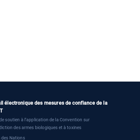
il électronique des mesures de confiance de la
T
de soutien à l’application de la Convention sur
rdiction des armes biologiques et à toxines
s des Nations