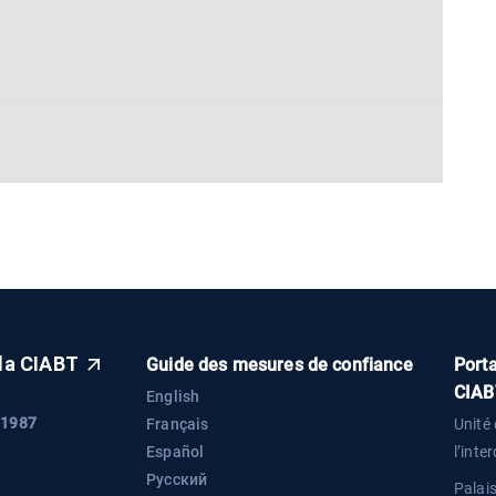
 la CIABT
Guide des mesures de confiance
Porta
CIAB
English
 1987
Français
Unité 
Español
l’inte
Русский
Palai