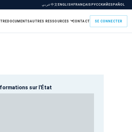
عربي
中文
ENGLISH
FRANÇAIS
РУССКИЙ
ESPAÑOL
TRE
DOCUMENTS
AUTRES RESSOURCES
CONTACT
SE CONNECTER
nformations sur l'État