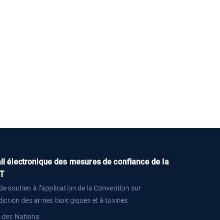
il électronique des mesures de confiance de la
T
de soutien à l’application de la Convention sur
rdiction des armes biologiques et à toxines
s des Nations