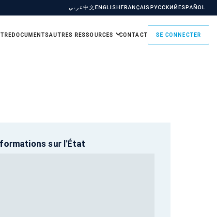
عربي
中文
ENGLISH
FRANÇAIS
РУССКИЙ
ESPAÑOL
TRE
DOCUMENTS
AUTRES RESSOURCES
CONTACT
SE CONNECTER
nformations sur l'État