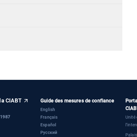
 la CIABT
Guide des mesures de confiance
Porta
CIAB
English
 1987
Français
Unité 
Español
l’inte
Русский
Palai