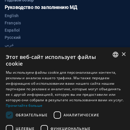
Годовой обзор
Руководство по заполнению МД
English
Français
Español
Русский
عربي
×
中文
Этот веб-сайт использует файлы
Портал электронных мер по укреплению доверия
cookie
КБО
ENGLISH
Мы используем файлы cookie для персонализации контента,
Группа имплементационной поддержки Конвенция о
рекламы и анализа нашего трафика. Мы также передаем
ARABIC
биологическом оружии
информацию об использовании вами нашего сайта нашим
партнерам по рекламе и аналитике, которые могут объединять
FRENCH
Дворец Наций
ее с другой информацией, которую вы им предоставили или
1211 Женева 10
SPANISH
которую они собрали в результате использования вами их услуг.
Прочитайте больше
Швейцария
RUSSIAN
ОБЯЗАТЕЛЬНЫЕ
АНАЛИТИЧЕСКИЕ
Телефон:
+41 (0)22 917 2230
CHINESE
Электронная почта:
bwc@un.org
ЦЕЛЕВЫЕ
ФУНКЦИОНАЛЬНЫЕ