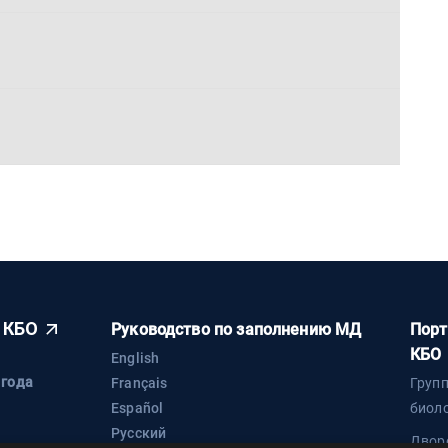
 КБО
Руководство по заполнению МД
Порт
КБО
English
 года
Français
Груп
Español
биол
Русский
Двор