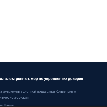
ал электронных мер по укреплению доверия
па имплементационной поддержки Конвенция о
огическом оружии
ец Наций