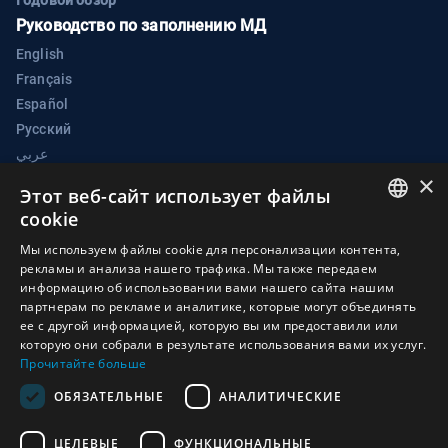
Годовой обзор
Руководство по заполнению МД
English
Français
Español
Русский
عربي
×
中文
Этот веб-сайт использует файлы
Портал электронных мер по укреплению доверия
cookie
КБО
ENGLISH
Мы используем файлы cookie для персонализации контента,
Группа имплементационной поддержки Конвенция о
рекламы и анализа нашего трафика. Мы также передаем
ARABIC
биологическом оружии
информацию об использовании вами нашего сайта нашим
партнерам по рекламе и аналитике, которые могут объединять
FRENCH
Дворец Наций
ее с другой информацией, которую вы им предоставили или
1211 Женева 10
SPANISH
которую они собрали в результате использования вами их услуг.
Прочитайте больше
Швейцария
RUSSIAN
ОБЯЗАТЕЛЬНЫЕ
АНАЛИТИЧЕСКИЕ
Телефон:
+41 (0)22 917 2230
CHINESE
Электронная почта:
bwc@un.org
ЦЕЛЕВЫЕ
ФУНКЦИОНАЛЬНЫЕ