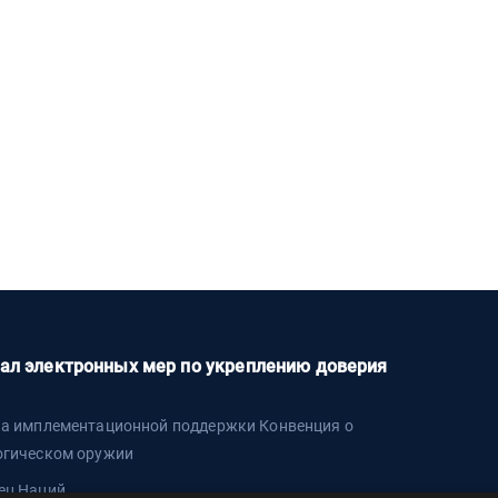
ал электронных мер по укреплению доверия
па имплементационной поддержки Конвенция о
огическом оружии
ец Наций