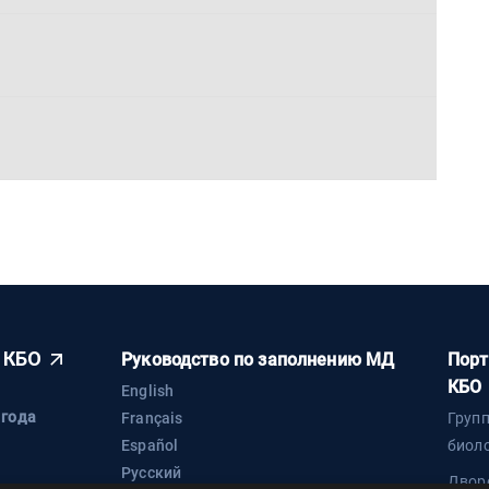
 КБО
Руководство по заполнению МД
Порт
КБО
English
 года
Français
Груп
Español
биол
Русский
Двор